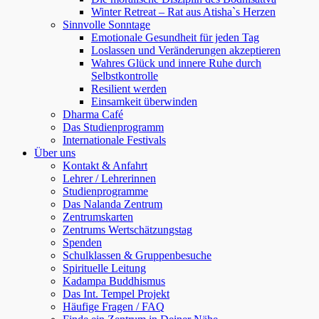
Winter Retreat – Rat aus Atisha`s Herzen
Sinnvolle Sonntage
Emotionale Gesundheit für jeden Tag
Loslassen und Veränderungen akzeptieren
Wahres Glück und innere Ruhe durch
Selbstkontrolle
Resilient werden
Einsamkeit überwinden
Dharma Café
Das Studienprogramm
Internationale Festivals
Über uns
Kontakt & Anfahrt
Lehrer / Lehrerinnen
Studienprogramme
Das Nalanda Zentrum
Zentrumskarten
Zentrums Wertschätzungstag
Spenden
Schulklassen & Gruppenbesuche
Spirituelle Leitung
Kadampa Buddhismus
Das Int. Tempel Projekt
Häufige Fragen / FAQ