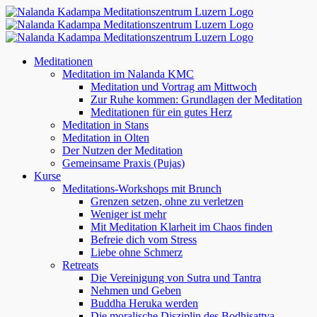
Zum
Inhalt
springen
Meditationen
Meditation im Nalanda KMC
Meditation und Vortrag am Mittwoch
Zur Ruhe kommen: Grundlagen der Meditation
Meditationen für ein gutes Herz
Meditation in Stans
Meditation in Olten
Der Nutzen der Meditation
Gemeinsame Praxis (Pujas)
Kurse
Meditations-Workshops mit Brunch
Grenzen setzen, ohne zu verletzen
Weniger ist mehr
Mit Meditation Klarheit im Chaos finden
Befreie dich vom Stress
Liebe ohne Schmerz
Retreats
Die Vereinigung von Sutra und Tantra
Nehmen und Geben
Buddha Heruka werden
Die moralische Disziplin des Bodhisattva