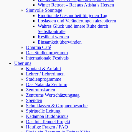
Winter Retreat – Rat aus Atisha`s Herzen
Sinnvolle Sonntage
Emotionale Gesundheit für jeden Tag
Loslassen und Veränderungen akzeptieren
Wahres Glück und innere Ruhe durch
Selbstkontrolle
Resilient werden
Einsamkeit überwinden
Dharma Café
Das Studienprogramm
Internationale Festivals
Über uns
Kontakt & Anfahrt
Lehrer / Lehrerinnen
Studienprogramme
Das Nalanda Zentrum
Zentrumskarten
Zentrums Wertschätzungstag
Spenden
Schulklassen & Gruppenbesuche
Spirituelle Leitung
Kadampa Buddhismus
Das Int. Tempel Projekt
Häufige Fragen / FAQ