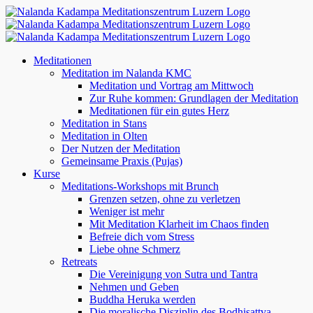
Zum
Inhalt
springen
Meditationen
Meditation im Nalanda KMC
Meditation und Vortrag am Mittwoch
Zur Ruhe kommen: Grundlagen der Meditation
Meditationen für ein gutes Herz
Meditation in Stans
Meditation in Olten
Der Nutzen der Meditation
Gemeinsame Praxis (Pujas)
Kurse
Meditations-Workshops mit Brunch
Grenzen setzen, ohne zu verletzen
Weniger ist mehr
Mit Meditation Klarheit im Chaos finden
Befreie dich vom Stress
Liebe ohne Schmerz
Retreats
Die Vereinigung von Sutra und Tantra
Nehmen und Geben
Buddha Heruka werden
Die moralische Disziplin des Bodhisattva