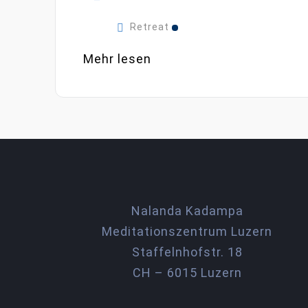
Retreat
Mehr lesen
Nalanda Kadampa
Meditationszentrum Luzern
Staffelnhofstr. 18
CH – 6015 Luzern