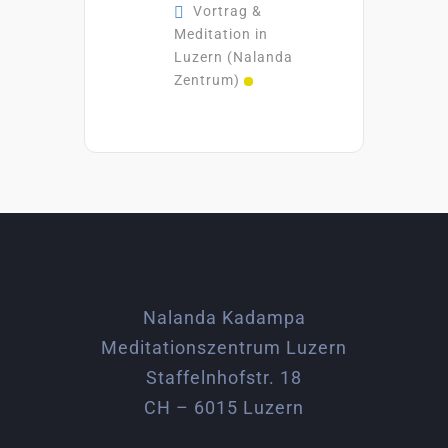
Vortrag &
Meditation in
Luzern (Nalanda
Zentrum)
Nalanda Kadampa
Meditationszentrum Luzern
Staffelnhofstr. 18
CH – 6015 Luzern