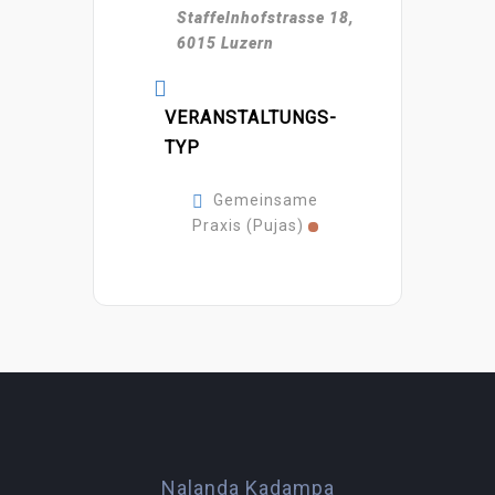
Staffelnhofstrasse 18,
6015 Luzern
VERANSTALTUNGS-
TYP
Gemeinsame
Praxis (Pujas)
Nalanda Kadampa