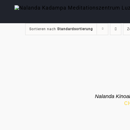
Zum
Inhalt
springen
Sortieren nach
Standardsortierung
Z
Nalanda Kinoa
C