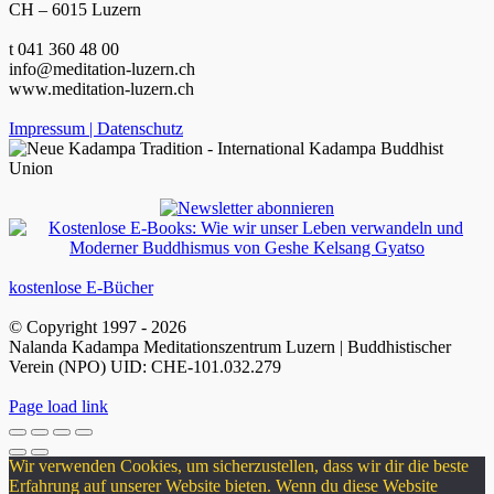
CH – 6015 Luzern
t 041 360 48 00
info@meditation-luzern.ch
www.meditation-luzern.ch
Impressum | Datenschutz
kostenlose E-Bücher
© Copyright 1997 -
2026
Nalanda Kadampa Meditationszentrum Luzern | Buddhistischer
Verein (NPO) UID: CHE-101.032.279
Facebook
YouTube
Instagram
Page load link
Wir verwenden Cookies, um sicherzustellen, dass wir dir die beste
Erfahrung auf unserer Website bieten. Wenn du diese Website