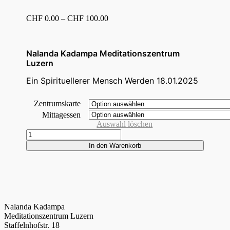
Preisspanne:
CHF
0.00
–
CHF
100.00
CHF 0.00
bis
CHF 100.00
Nalanda Kadampa Meditationszentrum
Luzern
Ein Spirituellerer Mensch Werden 18.01.2025
Zentrumskarte
Mittagessen
Auswahl löschen
Ein
spirituellerer
In den Warenkorb
Mensch
werden
18.01.2025
Menge
Nalanda Kadampa
Meditationszentrum Luzern
Staffelnhofstr. 18