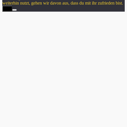
weiterhin nutzt, gehen wir davon aus, dass du mit ihr zufrieden bist.
OK
Nach
oben