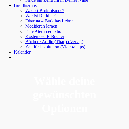
Finde ein Zentrum in Deiner Nähe
Buddhismus
Was ist Buddhismus?
Wer ist Buddha?
Dharma – Buddhas Lehre
Meditieren lernen
Eine Atemmeditation
Kostenlose E-Bücher
Bücher / Audio (Tharpa Verlag)
Zeit für Inspiration (Video-Clips)
Kalender
Wähle deine
gewünschten
Optionen