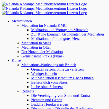
Zum
Inhalt
springen
Meditationen
Meditation im Nalanda KMC
Meditation und Vortrag am Mittwoch
Zur Ruhe kommen: Grundlagen der Meditation
Meditationen für ein gutes Herz
Meditation in Stans
Meditation in Olten
Der Nutzen der Meditation
Gemeinsame Praxis (Pujas)
Kurse
Meditations-Workshops mit Brunch
Grenzen setzen, ohne zu verletzen
Weniger ist mehr
Mit Meditation Klarheit im Chaos finden
Befreie dich vom Stress
Liebe ohne Schmerz
Retreats
Die Vereinigung von Sutra und Tantra
Nehmen und Geben
Buddha Heruka werden
Die moralische Disziplin des Bodhisattva