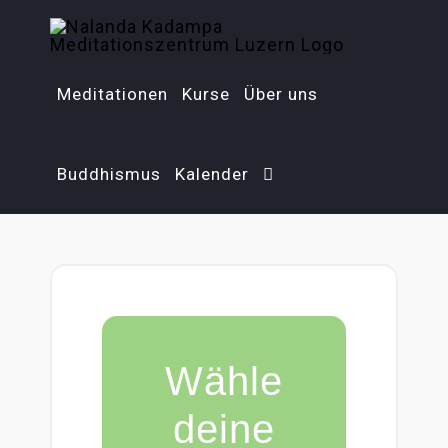
Zum
Inhalt
springen
Meditationen
Kurse
Über uns
Buddhismus
Kalender
Wähle
deine