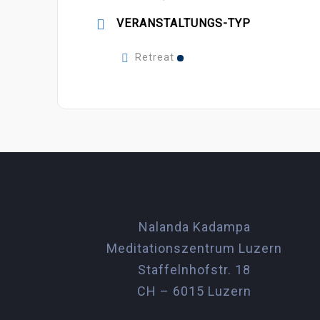
VERANSTALTUNGS-TYP
Retreat
Nalanda Kadampa
Meditationszentrum Luzern
Staffelnhofstr. 18
CH – 6015 Luzern