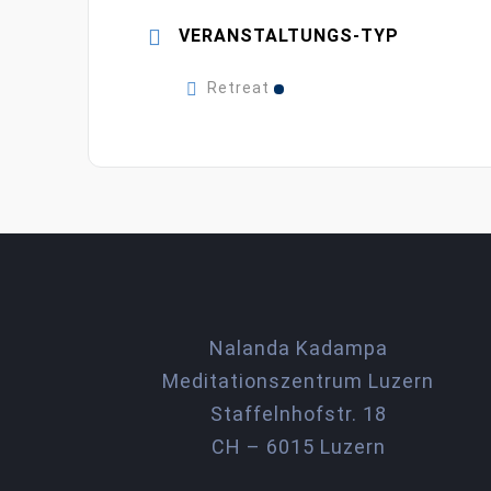
VERANSTALTUNGS-TYP
Retreat
Nalanda Kadampa
Meditationszentrum Luzern
Staffelnhofstr. 18
CH – 6015 Luzern