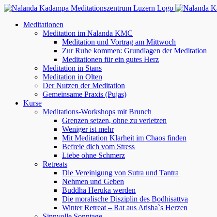
Zum
Inhalt
Meditationen
springen
Meditation im Nalanda KMC
Meditation und Vortrag am Mittwoch
Zur Ruhe kommen: Grundlagen der Meditation
Meditationen für ein gutes Herz
Meditation in Stans
Meditation in Olten
Der Nutzen der Meditation
Gemeinsame Praxis (Pujas)
Kurse
Meditations-Workshops mit Brunch
Grenzen setzen, ohne zu verletzen
Weniger ist mehr
Mit Meditation Klarheit im Chaos finden
Befreie dich vom Stress
Liebe ohne Schmerz
Retreats
Die Vereinigung von Sutra und Tantra
Nehmen und Geben
Buddha Heruka werden
Die moralische Disziplin des Bodhisattva
Winter Retreat – Rat aus Atisha`s Herzen
Sinnvolle Sonntage