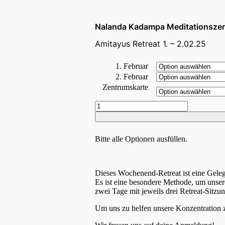
CHF 0.00
bis
CHF 100.00
Nalanda Kadampa Meditationsze
Amitayus Retreat 1. – 2.02.25
1. Februar
2. Februar
Zentrumskarte
Amitayus
Retreat
1.
-
Bitte alle Optionen ausfüllen.
2.02.25
Menge
Dieses Wochenend-Retreat ist eine Geleg
Es ist eine besondere Methode, um unsere
zwei Tage mit jeweils drei Retreat-Sitzu
Um uns zu helfen unsere Konzentration