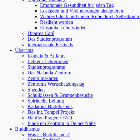
Emotionale Gesundheit für jeden Tag
Loslassen und Veränderungen akzeptieren
Wahres Glück und innere Ruhe durch Selbstkontro
Resilient werden
Einsamkeit überwinden
Dharma Café
Das Studienprogramm
Internationale Festivals
Über uns
Kontakt & Anfahrt
Lehrer / Lehrerinnen
Studienprogramme
Das Nalanda Zentrum
Zentrumskarten
Zentrums Wertschätzungstag
Spenden
Schulklassen & Gruppenbesuche
Spirituelle Leitung
Kadampa Buddhismus
Das Int. Tempel Projekt
Häufige Fragen / FAQ
Finde ein Zentrum in Deiner Nähe
Buddhismus
Was ist Buddhismus?